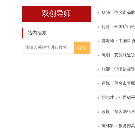
双创导师
华强：萍乡市品
何萍：全国矿山
站内搜索
郭海峰：中国科协
陈明：安源味道
张娜：SYB创业
霍巍：萍乡市青
胡志才：江西省
段毅：帮客网络
陈林辉：教育部