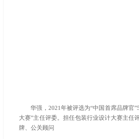
华强，
2021
年被评选为“中国首席品牌官”
大赛”主任评委。担任包装行业设计大赛主任
牌、公关顾问