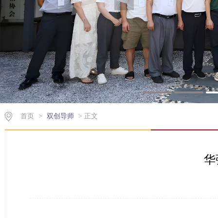
首页
>
双创导师
>
正文
华