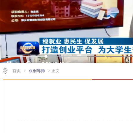
首页
>
双创导师
>
正文