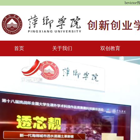
bevic
首页
关于我们
双创教育