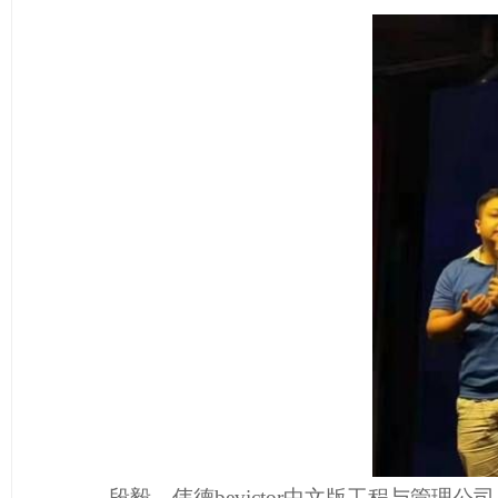
段毅，伟德bevictor中文版工程与