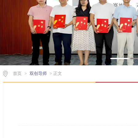
首页
>
双创导师
>
正文