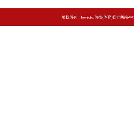
版权所有：bevictor伟德(体育)官方网站