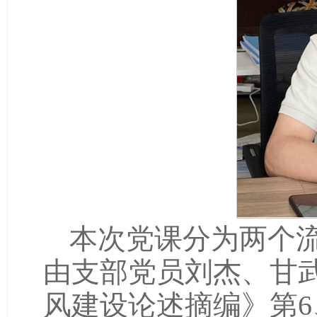
本次党课分为两个
由支部党员刘杰、甘
风建设论述摘编》第6