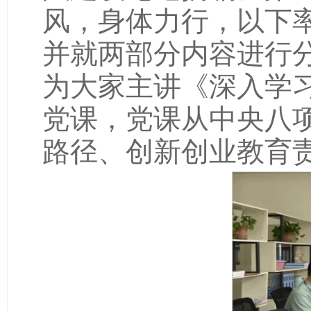
风，身体力行，以下率
并就两部分内容进行分析
为大家主讲《深入学
党课，党课从中央八
路径、创新创业教育