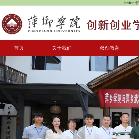
bevic
首页
关于我们
双创教育